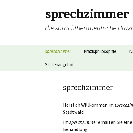
sprechzimmer
die sprachtherapeutische Prax
Zum Inhalt springen
sprechzimmer
Praxisphilosophie
K
Stellenangebot
sprechzimmer
Herzlich Willkommen im
sprechzi
Stadtwald.
Im
sprechzimmer
erhalten Sie eine
Behandlung.